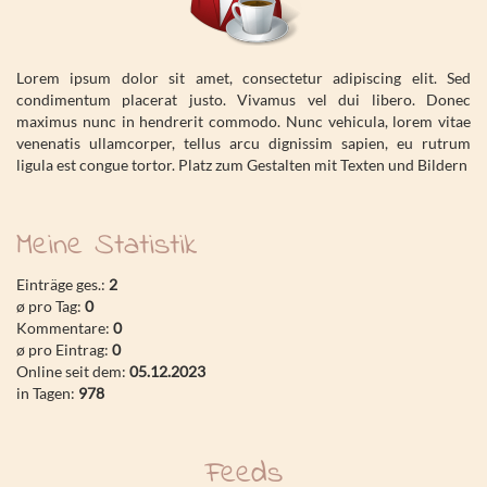
Lorem ipsum dolor sit amet, consectetur adipiscing elit. Sed
condimentum placerat justo. Vivamus vel dui libero. Donec
maximus nunc in hendrerit commodo. Nunc vehicula, lorem vitae
venenatis ullamcorper, tellus arcu dignissim sapien, eu rutrum
ligula est congue tortor. Platz zum Gestalten mit Texten und Bildern
Meine Statistik
Einträge ges.:
2
ø pro Tag:
0
Kommentare:
0
ø pro Eintrag:
0
Online seit dem:
05.12.2023
in Tagen:
978
Feeds