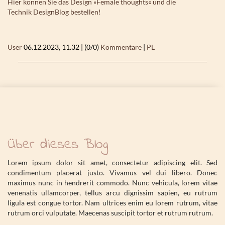
Hier können Sie das Design »Female thoughts« und die
Technik
DesignBlog
bestellen!
User
06.12.2023, 11.32
|
(0/0)
Kommentare
|
PL
Über dieses Blog
Lorem ipsum dolor sit amet, consectetur adipiscing elit. Sed
condimentum placerat justo. Vivamus vel dui libero. Donec
maximus nunc in hendrerit commodo. Nunc vehicula, lorem vitae
venenatis ullamcorper, tellus arcu dignissim sapien, eu rutrum
ligula est congue tortor. Nam ultrices enim eu lorem rutrum, vitae
rutrum orci vulputate. Maecenas suscipit tortor et rutrum rutrum.