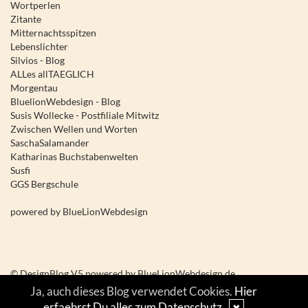
Wortperlen
Zitante
Mitternachtsspitzen
Lebenslichter
Silvios - Blog
ALLes allTAEGLICH
Morgentau
BluelionWebdesign - Blog
Susis Wollecke - Postfiliale Mitwitz
Zwischen Wellen und Worten
SaschaSalamander
Katharinas Buchstabenwelten
Susfi
GGS Bergschule
powered by
BlueLionWebdesign
© DesignBlog V5 powered by BlueLionWebdesign.de
Ja, auch dieses Blog verwendet Cookies.
Hier
erfaehrst Du alles zum Datenschutz