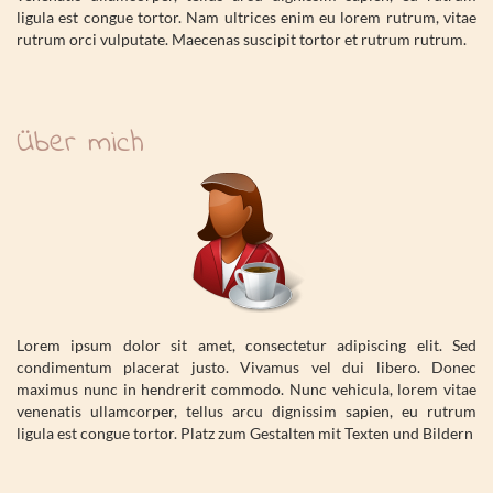
ligula est congue tortor. Nam ultrices enim eu lorem rutrum, vitae
rutrum orci vulputate. Maecenas suscipit tortor et rutrum rutrum.
Über mich
Lorem ipsum dolor sit amet, consectetur adipiscing elit. Sed
condimentum placerat justo. Vivamus vel dui libero. Donec
maximus nunc in hendrerit commodo. Nunc vehicula, lorem vitae
venenatis ullamcorper, tellus arcu dignissim sapien, eu rutrum
ligula est congue tortor. Platz zum Gestalten mit Texten und Bildern