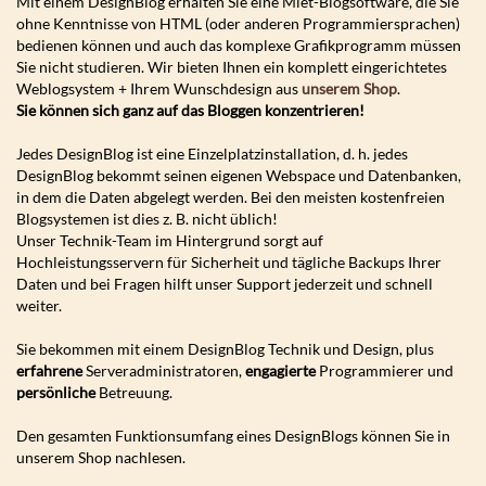
Mit einem DesignBlog erhalten Sie eine Miet-Blogsoftware, die Sie
ohne Kenntnisse von HTML (oder anderen Programmiersprachen)
bedienen können und auch das komplexe Grafikprogramm müssen
Sie nicht studieren. Wir bieten Ihnen ein komplett eingerichtetes
Weblogsystem + Ihrem Wunschdesign aus
unsere
m Shop
.
Sie können sich ganz auf das Bloggen konzentrieren!
Jedes DesignBlog ist eine Einzelplatzinstallation, d. h. jedes
DesignBlog bekommt seinen eigenen Webspace und Datenbanken,
in dem die Daten abgelegt werden. Bei den meisten kostenfreien
Blogsystemen ist dies z. B. nicht üblich!
Unser Technik-Team im Hintergrund sorgt auf
Hochleistungsservern für Sicherheit und tägliche Backups Ihrer
Daten und bei Fragen hilft unser Support jederzeit und schnell
weiter.
Sie bekommen mit einem DesignBlog Technik und Design, plus
erfahrene
Serveradministratoren,
engagierte
Programmierer und
persönliche
Betreuung.
Den gesamten Funktionsumfang eines DesignBlogs können Sie in
unserem Shop nachlesen.