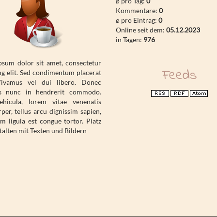
ø pro Tag:
0
Kommentare:
0
ø pro Eintrag:
0
Online seit dem:
05.12.2023
in Tagen:
976
psum dolor sit amet, consectetur
Feeds
ng elit. Sed condimentum placerat
Vivamus vel dui libero. Donec
s nunc in hendrerit commodo.
hicula, lorem vitae venenatis
per, tellus arcu dignissim sapien,
m ligula est congue tortor. Platz
alten mit Texten und Bildern