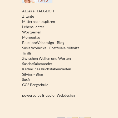
ALLes allTAEGLICH
Zitante
Mitternachtsspitzen
Lebenslichter
Wortperlen
Morgentau
BluelionWebdesign - Blog
Susis Wollecke - Postfiliale Mitwitz
Tirilli
Zwischen Wellen und Worten
SaschaSalamander
Katharinas Buchstabenwelten
Silvios - Blog
Susfi
GGS Bergschule
powered by
BlueLionWebdesign