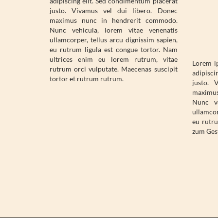
adipiscing elit. Sed condimentum placerat
justo. Vivamus vel dui libero. Donec
maximus nunc in hendrerit commodo.
Nunc vehicula, lorem vitae venenatis
ullamcorper, tellus arcu dignissim sapien,
eu rutrum ligula est congue tortor. Nam
ultrices enim eu lorem rutrum, vitae
Lorem i
rutrum orci vulputate. Maecenas suscipit
adipisci
tortor et rutrum rutrum.
justo. 
maximu
Nunc ve
ullamcor
eu rutru
zum Gest