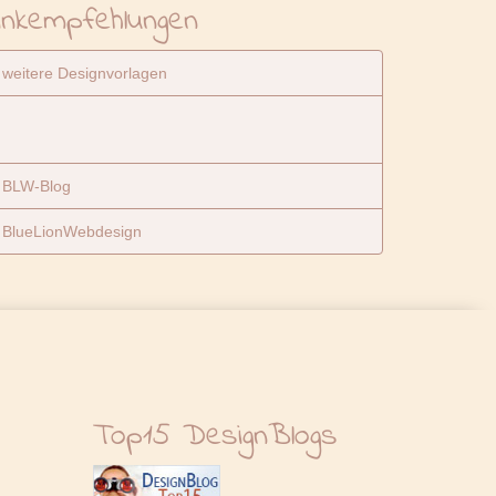
inkempfehlungen
weitere Designvorlagen
BLW-Blog
BlueLionWebdesign
Top15 DesignBlogs